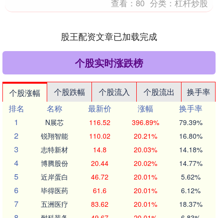
查看：
80
分类：
杠杆炒股
股王配资文章已加载完成
个股实时涨跌榜
个股跌幅
个股流入
个股流出
换手率
个股涨幅
排名
名称
最新价
涨幅
换手率
1
N展芯
116.52
396.89%
79.39%
2
锐翔智能
110.02
20.21%
16.80%
3
志特新材
14.8
20.03%
14.18%
4
博腾股份
20.44
20.02%
14.77%
5
近岸蛋白
46.72
20.01%
5.62%
6
毕得医药
61.6
20.01%
6.12%
7
五洲医疗
83.62
20.01%
18.37%
8
耐科装备
49.67
20.01%
6.83%