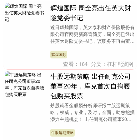
辉煌国际 周全亮出任英大财
险党委书记
近日辉煌国际，英大泰和财产保险股份有
限公司官网更新高管简历，周全亮已经出
任英大财险党委书记，该职务不再由董事
长吴骏担任。 简历显示，周全亮，1973
年6月出生，....
辉煌国际
查看：
164
分类：
杠杆配资网
牛股远期策略 出任耐克公司
董事20年，库克首次自掏腰
包购买股票
炒股就看金麒麟分析师研报牛股远期策
略，权威，专业，及时，全面，助您挖掘
潜力主题机会！ 出任耐克公司董事20年
来，苹果公司CEO蒂姆·库克（Tim
Cook）首次....
牛股远期策略