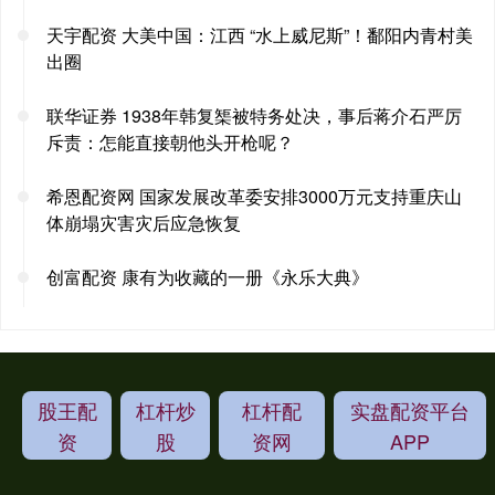
天宇配资 大美中国：江西 “水上威尼斯”！鄱阳内青村美
出圈
联华证券 1938年韩复榘被特务处决，事后蒋介石严厉
斥责：怎能直接朝他头开枪呢？
希恩配资网 国家发展改革委安排3000万元支持重庆山
体崩塌灾害灾后应急恢复
创富配资 康有为收藏的一册《永乐大典》
股王配
杠杆炒
杠杆配
实盘配资平台
资
股
资网
APP