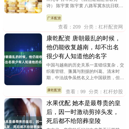
诗） 陈宇寰 陈宇寰 八路军冀东抗日联军
副司令员 1938年10月初 陈宇寰 奉命率
部....
广禾配资
查看：
209
分类：
杠杆配资网
康乾配资 唐朝最乱的时候，
他仍能收复越南，却不出名
很少有人知道他的名字
中国与越南的历史关系一直错综复杂，交
织着管辖、藩属与割据的纠葛。清末时
期，中法战争虽然名义上中国获胜，但实
际上失去了对越南的控制，越南最终成为
法国的殖民地。 高....
康乾配资
查看：
99
分类：
杠杆炒股
水果优配 她本是最尊贵的皇
后，因一时激动剪掉头发，
死后都不给陪葬皇陵