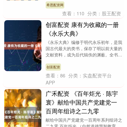
塌作出的重要指....
希恩配资网
查看：
110
分类：
股王配资
创富配资 康有为收藏的一册
《永乐大典》
《永乐大典》编修于明代永乐初年，是我
国古代最大的类书，保存了明以前大量的
文献资料，成为后代辑佚的渊薮。全书共
二二九三七卷（其中正文二二八七七卷,
目录六十卷），按....
创富配资
查看：
86
分类：
实盘配资平台
APP
广禾配资 《百年炬光 · 陈宇
寰》献给中国共产党建党一
百周年组诗之二九零
献给中国共产党建党一百周年系列组诗之
二九零 百年炬光 （自然道德慧智教育