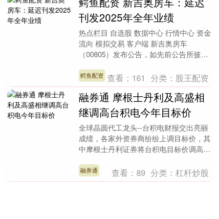
鳄鱼配资 新吉奥房车：延迟
刊发2025年全年业绩
热点栏目 自选股 数据中心 行情中心 资金
流向 模拟交易 客户端 新吉奥房车
（00805）发布公告，如先前公告所披
露，延迟刊发2025年全年业绩乃由于截
至202....
鳄鱼配资
查看：
161
分类：
股王配资
融券通 摩根士丹利及高盛相
继调高台积电今年目标价
全球晶圆代工龙头--台积电财报交出亮丽
成绩，各家外资券商纷纷上调目标价，其
中摩根士丹利证券将台积电目标价调高至
2，588台币；高盛证券目标价则在2，
750台币。....
融券通
查看：
89
分类：
杠杆炒股