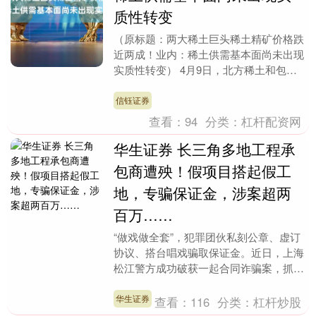
质性转变
（原标题：两大稀土巨头稀土精矿价格跌
近两成！业内：稀土供需基本面尚未出现
实质性转变） 4月9日，北方稀土和包钢
股份两大稀土巨头公布二季度稀土精矿交
易价格。这也被....
信钰证券
查看：
94
分类：
杠杆配资网
华生证券 长三角多地工程承
包商遭殃！假项目搭起假工
地，专骗保证金，涉案超两
百万……
“做戏做全套”，犯罪团伙私刻公章、虚订
协议、搭台唱戏骗取保证金。近日，上海
松江警方成功破获一起合同诈骗案，抓获
犯罪嫌疑人马某等5人，并依法予以刑事
拘留，涉案金额....
华生证券
查看：
116
分类：
杠杆炒股