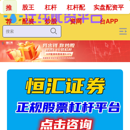
股王
杠杆
杠杆配
实盘配资平
推
配资
炒股
资网
台APP
荐