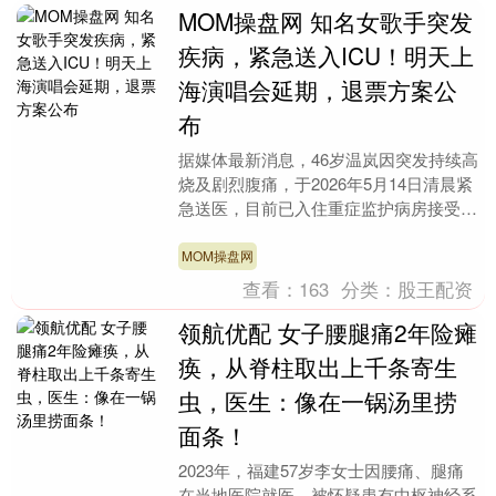
MOM操盘网 知名女歌手突发
疾病，紧急送入ICU！明天上
海演唱会延期，退票方案公
布
据媒体最新消息，46岁温岚因突发持续高
烧及剧烈腹痛，于2026年5月14日清晨紧
急送医，目前已入住重症监护病房接受治
疗。 今天，演唱会主办方杭州赏乐文化
传播有限....
MOM操盘网
查看：
163
分类：
股王配资
领航优配 女子腰腿痛2年险瘫
痪，从脊柱取出上千条寄生
虫，医生：像在一锅汤里捞
面条！
2023年，福建57岁李女士因腰痛、腿痛
在当地医院就医，被怀疑患有中枢神经系