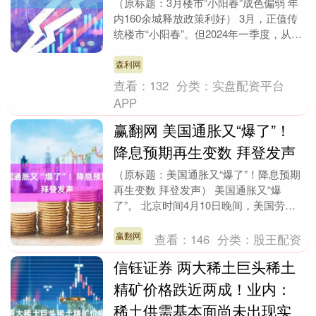
（原标题：3月楼市“小阳春”成色偏弱 年
内160余城释放政策利好） 3月，正值传
统楼市“小阳春”。但2024年一季度，从各
个机构最新发布的数据来看，房地产市场
仍....
森利网
查看：
132
分类：
实盘配资平台
APP
赢翻网 美国通胀又“爆了”！
降息预期再生变数 拜登发声
（原标题：美国通胀又“爆了”！降息预期
再生变数 拜登发声） 美国通胀又“爆
了”。 北京时间4月10日晚间，美国劳工
统计局公布的数据显示，美国3月CPI同
比上升3....
赢翻网
查看：
146
分类：
股王配资
信钰证券 两大稀土巨头稀土
精矿价格跌近两成！业内：
稀土供需基本面尚未出现实