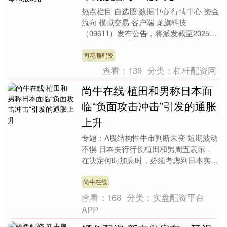
热点栏目 自选股 数据中心 行情中心 资金
流向 模拟交易 客户端 龙旗科技
（09611）发布公告，将派发截至2025年
12月31日止年度的末期股息每10股5
元。....
同花顺配资
查看：
139
分类：
杠杆配资网
尚牛在线 植田和男称日本面
临“负面攻击冲击”引发的通胀
上升
专题：A股结构性牛市判断未变 短期波动
不惧 日本央行行长植田和男周五表示，
在决定何时加息时，必须考虑到日本实际
利率处于低位这一事实。 植田和男指
出，日本正面临由....
尚牛在线
查看：
168
分类：
实盘配资平台
APP