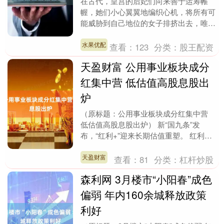
在古代，皇宫的后妃们向来善于运筹帷
幄，她们小心翼翼地编织心机，将所有可
能威胁到自己地位的女子排挤出去，唯恐
在皇帝心中失去分量。她们日夜谋划，只
为赢得皇帝的宠爱，....
水果优配
查看：
123
分类：
股王配资
天盈财富 公用事业板块成分
红集中营 低估值高股息股出
炉
（原标题：公用事业板块成分红集中营
低估值高股息股出炉） 新“国九条”发
布，“红利+”迎来长期估值重塑。 红利
+迎来长期估值重塑 4月15日，受新“国九
条”的刺....
天盈财富
查看：
81
分类：
杠杆炒股
森利网 3月楼市“小阳春”成色
偏弱 年内160余城释放政策
利好