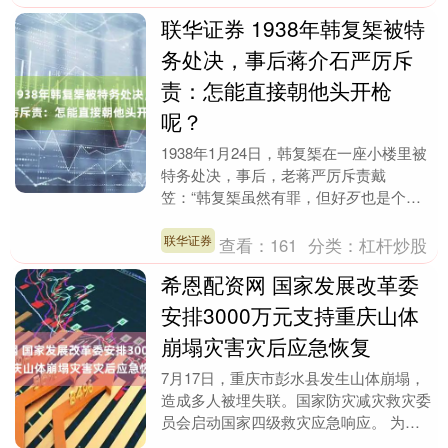
联华证券 1938年韩复榘被特
务处决，事后蒋介石严厉斥
责：怎能直接朝他头开枪
呢？
1938年1月24日，韩复榘在一座小楼里被
特务处决，事后，老蒋严厉斥责戴
笠：“韩复榘虽然有罪，但好歹也是个二
级上将，一省的主席，该给他一些体面，
你们怎么能直接朝....
联华证券
查看：
161
分类：
杠杆炒股
希恩配资网 国家发展改革委
安排3000万元支持重庆山体
崩塌灾害灾后应急恢复
7月17日，重庆市彭水县发生山体崩塌，
造成多人被埋失联。国家防灾减灾救灾委
员会启动国家四级救灾应急响应。 为贯
彻落实习近平总书记对重庆彭水县山体崩