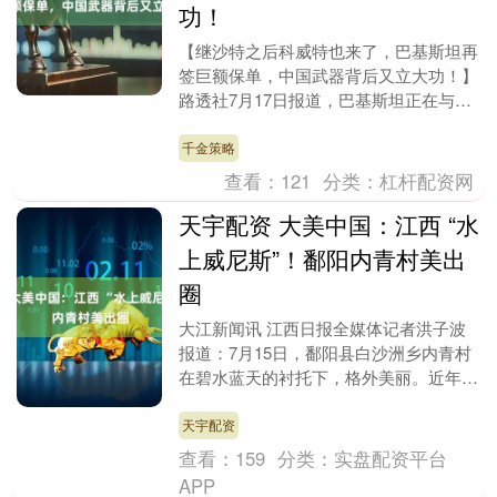
功！
【继沙特之后科威特也来了，巴基斯坦再
签巨额保单，中国武器背后又立大功！】
路透社7月17日报道，巴基斯坦正在与科
威特谈判一项扩大的防务协议。科威特想
拿能源合作和投....
千金策略
查看：
121
分类：
杠杆配资网
天宇配资 大美中国：江西 “水
上威尼斯”！鄱阳内青村美出
圈
大江新闻讯 江西日报全媒体记者洪子波
报道：7月15日，鄱阳县白沙洲乡内青村
在碧水蓝天的衬托下，格外美丽。近年
来，该村依托得天独厚的湖岛风光，深耕
乡村旅游赛道，培....
天宇配资
查看：
159
分类：
实盘配资平台
APP