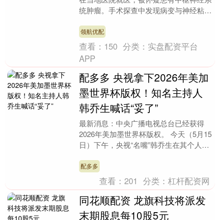
统肿瘤。手术探查中发现病变与神经粘连
严重，医生仅做了减压和活检，症状虽暂
时缓解，但活....
领航优配
查看：
150
分类：
实盘配资平台
APP
配多多 央视拿下2026年美加
墨世界杯版权！知名主持人
韩乔生喊话“妥了”
最新消息：中央广播电视总台已经获得
2026年美加墨世界杯版权。 今天（5月15
日）下午，央视“名嘴”韩乔生在其个人微
博称“妥了”，并晒出央视转播服务方案发
布邀请....
配多多
查看：
201
分类：
杠杆配资网
同花顺配资 龙旗科技将派发
末期股息每10股5元