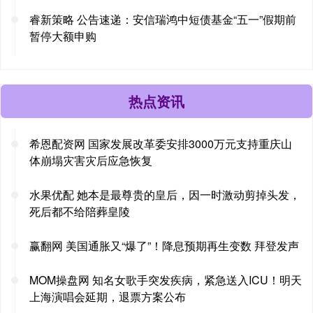
睿新策略 公告速递：安信瑞鸿中短债基金“五一”假期前
暂停大额申购
热点资讯
希恩配资网 国家发展改革委安排3000万元支持重庆山
体崩塌灾害灾后应急恢复
水果优配 她本是最尊贵的皇后，因一时激动剪掉头发，
死后都不给陪葬皇陵
赢翻网 美国通胀又“爆了”！降息预期再生变数 拜登发声
MOM操盘网 知名女歌手突发疾病，紧急送入ICU！明天
上海演唱会延期，退票方案公布