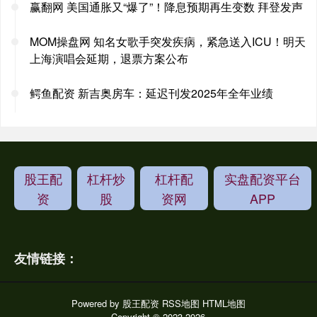
赢翻网 美国通胀又“爆了”！降息预期再生变数 拜登发声
MOM操盘网 知名女歌手突发疾病，紧急送入ICU！明天
上海演唱会延期，退票方案公布
鳄鱼配资 新吉奥房车：延迟刊发2025年全年业绩
股王配
杠杆炒
杠杆配
实盘配资平台
资
股
资网
APP
友情链接：
Powered by
股王配资
RSS地图
HTML地图
Copyright
© 2023-2026