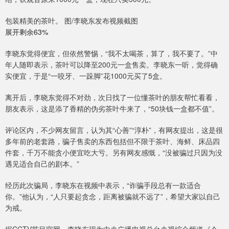
包装精美的茶叶。 图/李晓东发布视频截图
展开剩余63%
李晓东觉得便宜，但依然警惕，“我不太喝茶，算了，我不要了。”中
年人随即表示，茶叶可以降至200元一盒售卖。李晓东一听，觉得确
实便宜，于是“一咬牙、一跺脚”花1000元买了5盒。
离开后，李晓东觉得不对劲，次日找了一位懂茶叶的朋友帮忙看看，
朋友表示，这是添了香精的伪劣茶叶牛来了，“50块钱一盒都不值”。
评论区内，不少网友留言，认为其“心善”“淳朴”，有网友提出，这是很
多年前的老套路，骗子售卖的东西包括但不限于茶叶、海鲜、床品四
件套，千万不能贪小便宜吃大亏。另有网友感慨，“没被骗过只因为没
遇见适合自己的剧本。”
经历此次骗局，李晓东在视频中表示，“诈骗手段总有一款适合
你。”他认为，“人只要起贪念，距离被骗就不远了”，希望大家以自己
为戒。