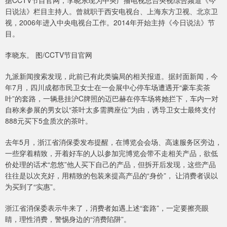
据CCTV节目官网，李晓东现为中央广播电视总台央视综合频道《今
日说法》栏目主持人。曾就职于西安电视台、上海东方卫视、北京卫
视，2006年进入中央电视台工作。2014年开始主持《今日说法》节
目。
李晓东。 图/CCTV节目官网
九派新闻搜索发现，此前已有此类骗局的相关报道。据封面新闻，今
年7月，四川成都市民卫女士在一会展中心停车场遭遇开“豪车卖茶
叶”的套路，一辆悬挂沪C牌照的迈巴赫在停车场将她拦下，车内一对
自称来参展的男女以“茶叶太多需腾座位”为由，诱导卫女士最终支付
888元买下5盒质次的茶叶。
去年5月，浙江省消保委发布提醒，在博览会会场、高速服务区旁边，
一些穿着精致，开着好车的人以参加完博览会带不走相关产品，欲低
价处理的话术“忽悠”他人买下自己的产品，但拆开后发现，这些产品
往往是以次充好，用精致的包装来提高产品的“身价”， 让消费者误以
为买到了“实惠”。
浙江省消保委表示牛来了，消费者如遇上述“套路”，一定要擦亮眼
睛，理性消费，警惕身边的“消费陷阱”。