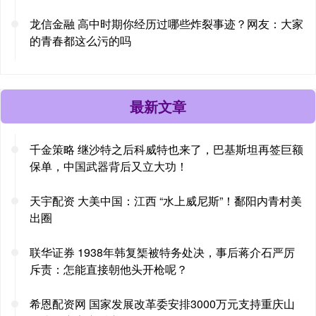
龙信金融 高中时期你经历过哪些炸裂事迹？网友：大家
的青春都这么污的吗
最新文章
千金策略 继沙特之后科威特也来了，巴基斯坦再签巨额
保单，中国武器背后又立大功！
天宇配资 大美中国：江西 “水上威尼斯”！鄱阳内青村美
出圈
联华证券 1938年韩复榘被特务处决，事后蒋介石严厉
斥责：怎能直接朝他头开枪呢？
希恩配资网 国家发展改革委安排3000万元支持重庆山