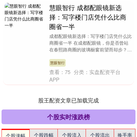
慧眼智行 成都配眼镜新选
择：写字楼门店凭什么比商
圈省一半
成都配眼镜新选择：写字楼门店凭什么比
商圈省一半 在成都配眼镜，你是否曾站
在春熙路商圈的玻璃橱窗前望而却步？当
四位数的镜片账单与明星代言的广告灯牌
交相辉映，一群懂....
慧眼智行
查看：
75
分类：
实盘配资平台
APP
股王配资文章已加载完成
个股实时涨跌榜
个股跌幅
个股流入
个股流出
换手率
个股涨幅