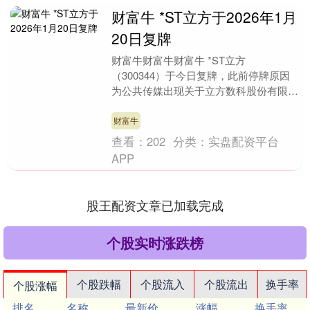
财富牛 *ST立方于2026年1月
20日复牌
财富牛财富牛财富牛 *ST立方
（300344）于今日复牌，此前停牌原因
为公共传媒出现关于立方数科股份有限公
司的信息，可能对公司股票交易价格产生
较大影响。 近期复....
财富牛
查看：
202
分类：
实盘配资平台
APP
股王配资文章已加载完成
个股实时涨跌榜
个股跌幅
个股流入
个股流出
换手率
个股涨幅
排名
名称
最新价
涨幅
换手率