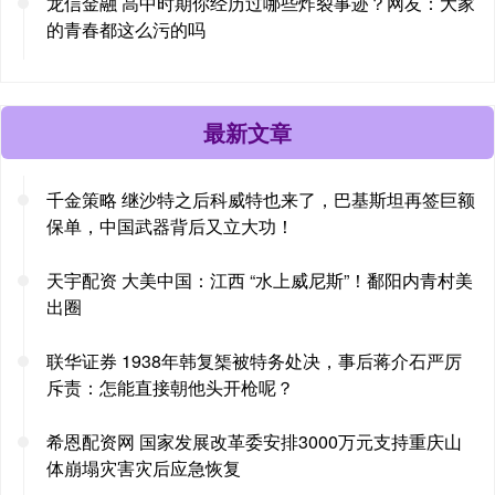
龙信金融 高中时期你经历过哪些炸裂事迹？网友：大家
的青春都这么污的吗
最新文章
千金策略 继沙特之后科威特也来了，巴基斯坦再签巨额
保单，中国武器背后又立大功！
天宇配资 大美中国：江西 “水上威尼斯”！鄱阳内青村美
出圈
联华证券 1938年韩复榘被特务处决，事后蒋介石严厉
斥责：怎能直接朝他头开枪呢？
希恩配资网 国家发展改革委安排3000万元支持重庆山
体崩塌灾害灾后应急恢复