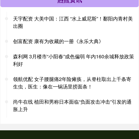
天宇配资 大美中国：江西 “水上威尼斯”！鄱阳内青村美
出圈
创富配资 康有为收藏的一册《永乐大典》
森利网 3月楼市“小阳春”成色偏弱 年内160余城释放政策
利好
领航优配 女子腰腿痛2年险瘫痪，从脊柱取出上千条寄
生虫，医生：像在一锅汤里捞面条！
尚牛在线 植田和男称日本面临“负面攻击冲击”引发的通
胀上升