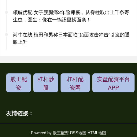
领航优配 女子腰腿痛2年险瘫痪，从脊柱取出上千条寄
生虫，医生：像在一锅汤里捞面条！
尚牛在线 植田和男称日本面临“负面攻击冲击”引发的通
胀上升
股王配
杠杆炒
杠杆配
实盘配资平台
资
股
资网
APP
友情链接：
Powered by
股王配资
RSS地图
HTML地图