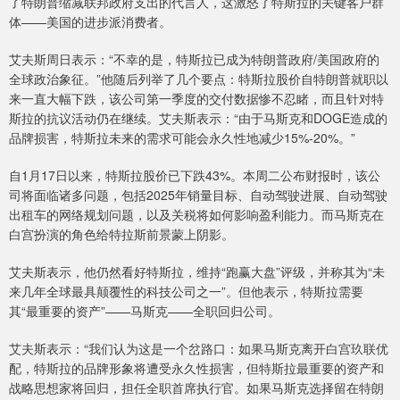
了特朗普缩减联邦政府支出的代言人，这激怒了特斯拉的关键客户群
体——美国的进步派消费者。
艾夫斯周日表示：“不幸的是，特斯拉已成为特朗普政府/美国政府的
全球政治象征。”他随后列举了几个要点：特斯拉股价自特朗普就职以
来一直大幅下跌，该公司第一季度的交付数据惨不忍睹，而且针对特
斯拉的抗议活动仍在继续。艾夫斯表示：“由于马斯克和DOGE造成的
品牌损害，特斯拉未来的需求可能会永久性地减少15%-20%。”
自1月17日以来，特斯拉股价已下跌43%。本周二公布财报时，该公
司将面临诸多问题，包括2025年销量目标、自动驾驶进展、自动驾驶
出租车的网络规划问题，以及关税将如何影响盈利能力。而马斯克在
白宫扮演的角色给特拉斯前景蒙上阴影。
艾夫斯表示，他仍然看好特斯拉，维持“跑赢大盘”评级，并称其为“未
来几年全球最具颠覆性的科技公司之一”。但他表示，特斯拉需要
其“最重要的资产”——马斯克——全职回归公司。
艾夫斯表示：“我们认为这是一个岔路口：如果马斯克离开白宫玖联优
配，特斯拉的品牌形象将遭受永久性损害，但特斯拉最重要的资产和
战略思想家将回归，担任全职首席执行官。如果马斯克选择留在特朗