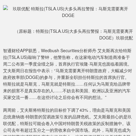
（原标题：特斯拉(TSLA.US)大多头再拉警报：马斯克需要离开
DOGE）玖联优配
智通财经APP获悉，Wedbush Securities分析师丹·艾夫斯再次给特斯
拉(TSLA.US)敲响了警钟，他警告称，在这家电动汽车制造商准备于
周二公布第一季度业绩之际，首席执行官埃隆·马斯克也面临着困境。
艾夫斯周日在报告中表示：“马斯克需要离开特朗普政府，大幅减少对
政府效率部(DOGE)的参与，并重新全职担任特斯拉的首席执行官。
特斯拉就是马斯克，马斯克就是特斯拉……任何认为马斯克给品牌带
来的损害不是真实存在的人……不妨去和美国、欧洲以及亚洲的汽车
买家交流一番……在这些讨论之后你会有不同的想法。”
两周前，艾夫斯将特斯拉的目标价下调了43%，理由是马斯克和美国
总统唐纳德·特朗普的贸易政策引发的品牌危机。艾夫斯最担心的是玖
联优配，特斯拉可能会卷入中国对特朗普关税政策的反制措施中。该
公司去年有超过五分之一的营收来自中国市场。此外，马斯克也成为