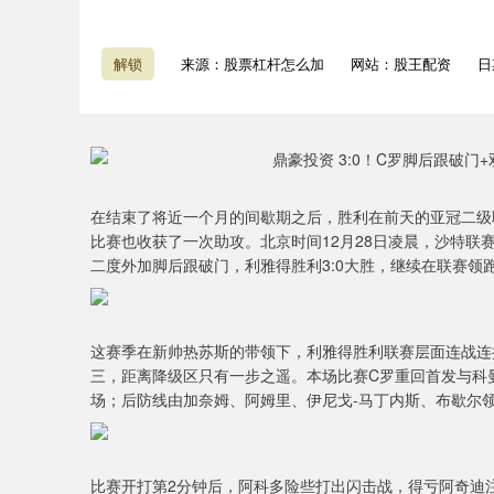
解锁
来源：股票杠杆怎么加
网站：股王配资
日期
在结束了将近一个月的间歇期之后，胜利在前天的亚冠二级
比赛也收获了一次助攻。北京时间12月28日凌晨，沙特联
二度外加脚后跟破门，利雅得胜利3:0大胜，继续在联赛领
这赛季在新帅热苏斯的带领下，利雅得胜利联赛层面连战连
三，距离降级区只有一步之遥。本场比赛C罗重回首发与科
场；后防线由加奈姆、阿姆里、伊尼戈-马丁内斯、布歇尔
比赛开打第2分钟后，阿科多险些打出闪击战，得亏阿奇迪