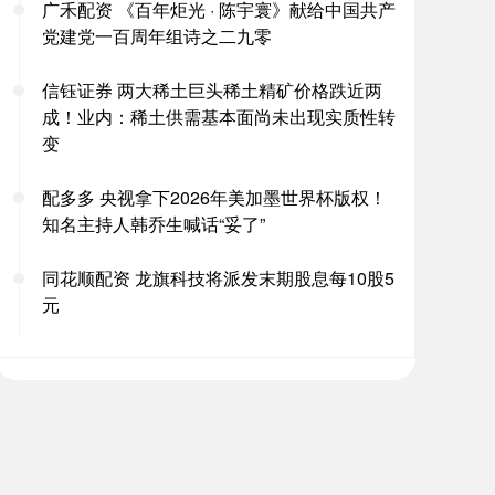
广禾配资 《百年炬光 · 陈宇寰》献给中国共产
党建党一百周年组诗之二九零
信钰证券 两大稀土巨头稀土精矿价格跌近两
成！业内：稀土供需基本面尚未出现实质性转
变
配多多 央视拿下2026年美加墨世界杯版权！
知名主持人韩乔生喊话“妥了”
同花顺配资 龙旗科技将派发末期股息每10股5
元