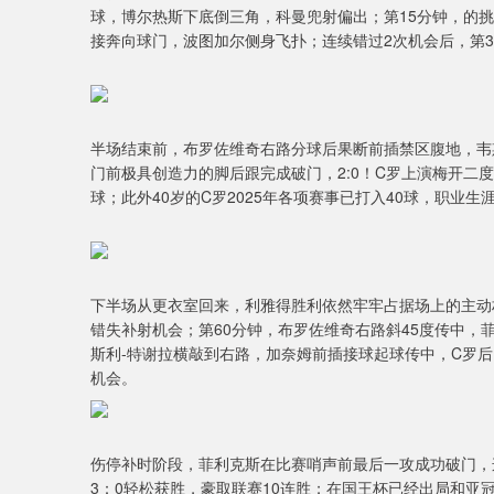
深证成指
14311.01
9.68
1.02%
200.89
1
球，博尔热斯下底倒三角，科曼兜射偏出；第15分钟，的挑
接奔向球门，波图加尔侧身飞扑；连续错过2次机会后，第3
半场结束前，布罗佐维奇右路分球后果断前插禁区腹地，韦
门前极具创造力的脚后跟完成破门，2:0！C罗上演梅开二度
球；此外40岁的C罗2025年各项赛事已打入40球，职业生涯
下半场从更衣室回来，利雅得胜利依然牢牢占据场上的主动
错失补射机会；第60分钟，布罗佐维奇右路斜45度传中，
斯利-特谢拉横敲到右路，加奈姆前插接球起球传中，C罗
机会。
伤停补时阶段，菲利克斯在比赛哨声前最后一攻成功破门，
3：0轻松获胜，豪取联赛10连胜；在国王杯已经出局和亚