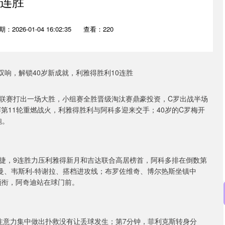
连胜
：2026-01-04 16:02:35
查看：220
联赛打出一场大胜，小组赛全胜晋级淘汰赛鼎豪投资，C罗出战半场
赛第11轮重燃战火，利雅得胜利与阿科多迎来交手；40岁的C罗梅开
跑。
捷，9连胜力压利雅得新月和吉达联合高居榜首，阿科多排在倒数第
曼、韦斯利-特谢拉、搭档进攻线；布罗佐维奇、博尔热斯坐镇中
领衔，阿奇迪站在球门前。
注意力集中做出扑救没有让丢球发生；第7分钟，菲利克斯转身分