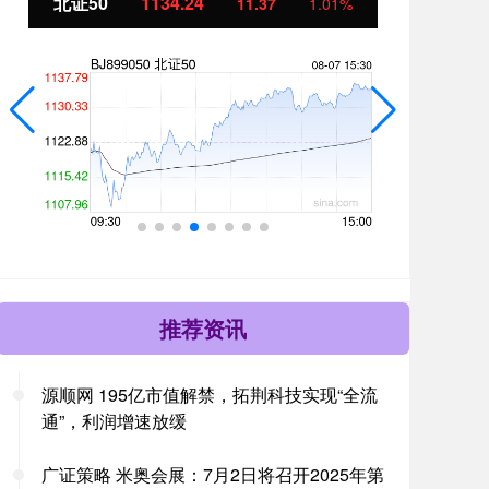
北证50
1134.24
创
11.37
1.01%
推荐资讯
源顺网 195亿市值解禁，拓荆科技实现“全流
通”，利润增速放缓
广证策略 米奥会展：7月2日将召开2025年第