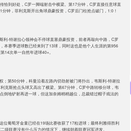
沪深300
4694.44
.42%
43.13
0.93%
传恰到好处，C罗一脚端射击中横梁。第17分钟，C罗直接任意球直
1分钟，菲利克斯开出角球鼎豪投资，C罗后门柱抢点破门，1:0！
斯利-特谢拉心领神会不停球直塞鼎豪投资，前者再敲向中路，C罗
，本赛季进球数已经来到了13球，同时这也是他个人生涯的第956
第14次单一自然年进球40+。
权；第50分钟，科曼沿着左路内切劲射被门将扑出，韦斯利-特谢拉
菲利克斯抢点头球又高出了横梁。第67分钟，C罗中路转移分球，韦
后点倒地铲射再进一球，但这加奈姆稍稍越位，总裁错过帽子戏法的
这位葡萄牙金童已经在19场比赛收获了17粒进球；最终利雅得胜利
冠二级联赛没有什么压力的情况下，继续朝着联赛冠军进发。