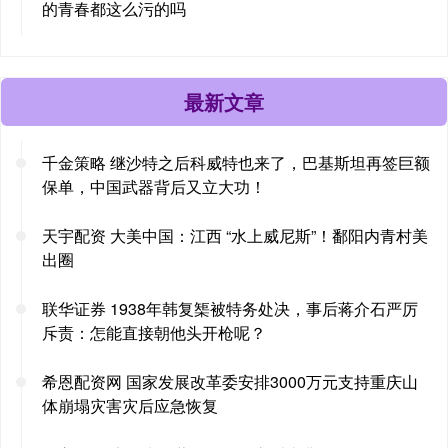
的青春都这么污的吗
最新文章
千金策略 继沙特之后科威特也来了，巴基斯坦再签巨额
保单，中国武器背后又立大功！
天宇配资 大美中国：江西 “水上威尼斯”！鄱阳内青村美
出圈
联华证券 1938年韩复榘被特务处决，事后蒋介石严厉
斥责：怎能直接朝他头开枪呢？
希恩配资网 国家发展改革委安排3000万元支持重庆山
体崩塌灾害灾后应急恢复