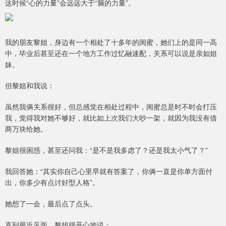
这时候“心的力量”会远远大于“脑的力量”。
我的朋友黎姐，身边有一个相处了十多年的闺蜜，她们上的是同一高
中，毕业后甚至还在一个地方工作过忆融速配，关系可以说是亲如姐
妹。
但黎姐和我说：
虽然我俩关系很好，但总感觉在相处过程中，闺蜜总是时不时会打压
我，觉得我对她不够好，就比如上次我们大吵一架，就因为我没有借
两万块给她。
黎姐很困惑，甚至还问我：“是不是我多虑了？还是我太小气了？”
我回答她：“其实你自己心里早就有答案了，你俩一直是你单方面付
出，你多少有点讨好型人格”。
她想了一会，最后点了点头。
直到最近见面，黎姐很开心地说：