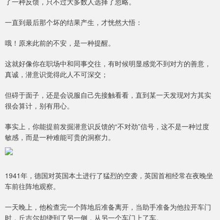
了一种反馈，只不过大多数人选择了忽略。
一直到最后那个坏的结果产生，才恍然大悟：
哦！原来此前的不安，是一种提醒。
这就好像你在职场中和同事交往，有时候明显感觉不到对方的善意，
真诚，潜意识觉得此人不可深交；
但碍于面子，还是会说服自己先接触看看，直到某一天发现对方其实
很会算计，别有用心。
事实上，你能提前发掘潜意识反馈的“不对劲”信号，这不是一种过度
敏感，而是一种难能可贵的洞察力。
1941年，德国对英国本土进行了猛烈的空袭，英国首相经常在夜晚坐
车前往阵地观察。
一天晚上，他检查完一个阵地后准备离开，当助手准备为他拉开车门
时，丘吉尔却绕到了另一侧，从另一个车门上了车。