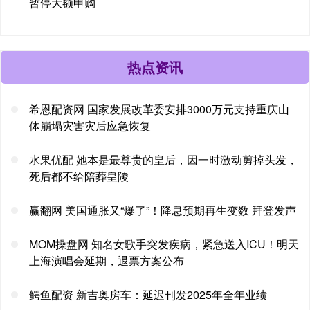
暂停大额申购
热点资讯
希恩配资网 国家发展改革委安排3000万元支持重庆山
体崩塌灾害灾后应急恢复
水果优配 她本是最尊贵的皇后，因一时激动剪掉头发，
死后都不给陪葬皇陵
赢翻网 美国通胀又“爆了”！降息预期再生变数 拜登发声
MOM操盘网 知名女歌手突发疾病，紧急送入ICU！明天
上海演唱会延期，退票方案公布
鳄鱼配资 新吉奥房车：延迟刊发2025年全年业绩