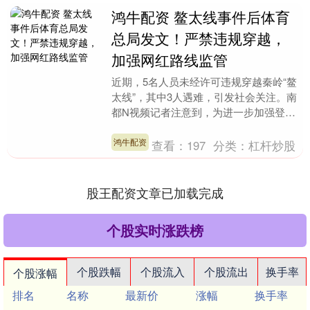
鸿牛配资 鳌太线事件后体育
总局发文！严禁违规穿越，
加强网红路线监管
近期，5名人员未经许可违规穿越秦岭“鳌
太线”，其中3人遇难，引发社会关注。南
都N视频记者注意到，为进一步加强登山
户外运动安全监管，压实属地责任，防范
冬季登山户外....
鸿牛配资
查看：
197
分类：
杠杆炒股
股王配资文章已加载完成
个股实时涨跌榜
个股跌幅
个股流入
个股流出
换手率
个股涨幅
排名
名称
最新价
涨幅
换手率