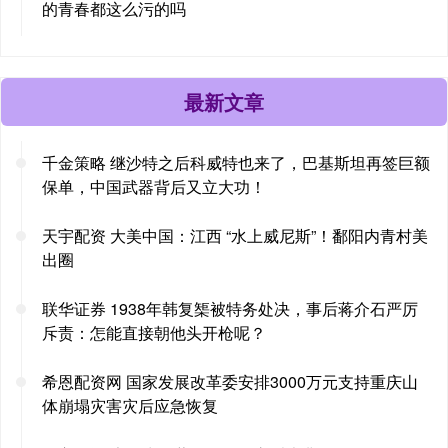
的青春都这么污的吗
最新文章
千金策略 继沙特之后科威特也来了，巴基斯坦再签巨额
保单，中国武器背后又立大功！
天宇配资 大美中国：江西 “水上威尼斯”！鄱阳内青村美
出圈
联华证券 1938年韩复榘被特务处决，事后蒋介石严厉
斥责：怎能直接朝他头开枪呢？
希恩配资网 国家发展改革委安排3000万元支持重庆山
体崩塌灾害灾后应急恢复