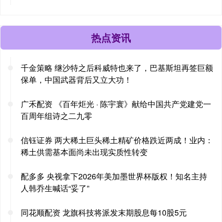
热点资讯
千金策略 继沙特之后科威特也来了，巴基斯坦再签巨额
保单，中国武器背后又立大功！
广禾配资 《百年炬光 · 陈宇寰》献给中国共产党建党一
百周年组诗之二九零
信钰证券 两大稀土巨头稀土精矿价格跌近两成！业内：
稀土供需基本面尚未出现实质性转变
配多多 央视拿下2026年美加墨世界杯版权！知名主持
人韩乔生喊话“妥了”
同花顺配资 龙旗科技将派发末期股息每10股5元