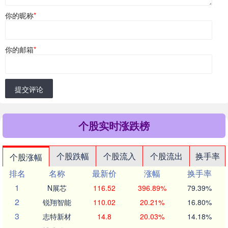
你的昵称
*
你的邮箱
*
提交评论
个股实时涨跌榜
个股跌幅
个股流入
个股流出
换手率
个股涨幅
排名
名称
最新价
涨幅
换手率
1
N展芯
116.52
396.89%
79.39%
2
锐翔智能
110.02
20.21%
16.80%
3
志特新材
14.8
20.03%
14.18%