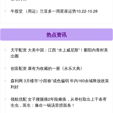
牛股堂 （周运）兰亚多一周星座运势10.22-10.28
热点资讯
天宇配资 大美中国：江西 “水上威尼斯”！鄱阳内青村美
出圈
创富配资 康有为收藏的一册《永乐大典》
森利网 3月楼市“小阳春”成色偏弱 年内160余城释放政策
利好
领航优配 女子腰腿痛2年险瘫痪，从脊柱取出上千条寄
生虫，医生：像在一锅汤里捞面条！