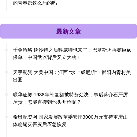
的青春都这么污的吗
最新文章
千金策略 继沙特之后科威特也来了，巴基斯坦再签巨额
保单，中国武器背后又立大功！
天宇配资 大美中国：江西 “水上威尼斯”！鄱阳内青村美
出圈
联华证券 1938年韩复榘被特务处决，事后蒋介石严厉
斥责：怎能直接朝他头开枪呢？
希恩配资网 国家发展改革委安排3000万元支持重庆山
体崩塌灾害灾后应急恢复