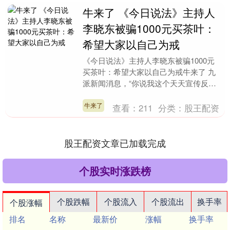
牛来了 《今日说法》主持人
李晓东被骗1000元买茶叶：
希望大家以自己为戒
《今日说法》主持人李晓东被骗1000元
买茶叶：希望大家以自己为戒牛来了 九
派新闻消息，“你说我这个天天宣传反电
诈、反诈骗的法制节目主持人也会上当受
骗啊。”11月....
牛来了
查看：
211
分类：
股王配资
股王配资文章已加载完成
个股实时涨跌榜
个股跌幅
个股流入
个股流出
换手率
个股涨幅
排名
名称
最新价
涨幅
换手率